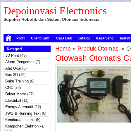
Depoinovasi Electronics
Supplier Robotik dan Sistem Otomasi Indonesia
Profil
Client Kami
Cara Beli
Katalog
Keranjang
Testim
Home
»
Produk Otomasi
» O
Kategori
3D Print
(49)
Otowash Otomatis C
Alarm Pengaman
(7)
Alat Ukur
(6)
Box 3D
(12)
Buku Training
(6)
CNC
(78)
Driver Motor
(27)
Elektrikal
(11)
Energy Alternatif
(12)
JWS & Running Text
(6)
Kendaraan Listrik
(5)
Komponen Elektronika
(25)