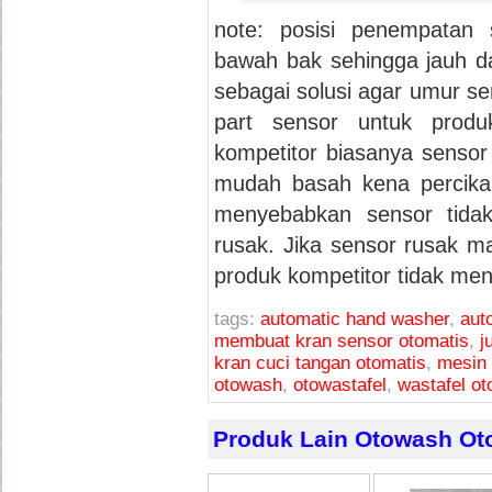
note: posisi penempatan
bawah bak sehingga jauh da
sebagai solusi agar umur se
part sensor untuk produ
kompetitor biasanya sensor
mudah basah kena percika
menyebabkan sensor tidak
rusak. Jika sensor rusak ma
produk kompetitor tidak men
tags:
automatic hand washer
,
aut
membuat kran sensor otomatis
,
j
kran cuci tangan otomatis
,
mesin 
otowash
,
otowastafel
,
wastafel ot
Produk Lain Otowash Ot