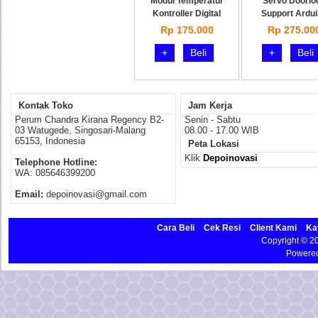
Modul Temperatur
Servo Doorlo
Kontroller Digital
Support Ardu
Rp 175.000
Rp 275.00
+
Beli
+
Beli
Kontak Toko
Jam Kerja
Perum Chandra Kirana Regency B2-
Senin - Sabtu
03 Watugede, Singosari-Malang
08.00 - 17.00 WIB
65153, Indonesia
Peta Lokasi
Klik
Depoinovasi
Telephone Hotline:
WA: 085646399200
Email:
depoinovasi@gmail.com
Cara Beli
Cek Resi
Client Kami
Ka
Copyright © 
Powere