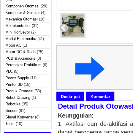
Komponen Otomasi
(29)
Komputer & Sellular
(4)
Mekanika Otomasi
(10)
Mikrokontroller
(31)
Mini Konveyor
(2)
Modul Elektronika
(41)
Motor AC
(1)
Motor DC & Roda
(75)
PCB & Aksesoris
(3)
Perangkat Praktikum
(6)
PLC
(5)
Power Supply
(11)
Printer 3D
(15)
Produk Otomasi
(53)
Deskripsi
Komentar
Robot Drawing
(1)
Robotika
(35)
Detail Produk Otowas
Sensor
(81)
Keunggulan:
Sinyal Konverter
(8)
1. Aktifasi dan de-aktifasi
Tools
(10)
dapat beroperasi tanpa sentu