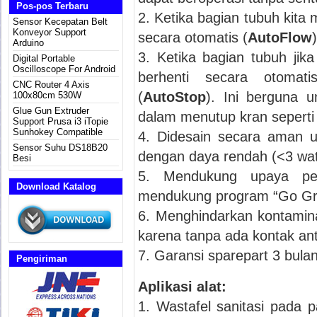
Pos-pos Terbaru
2. Ketika bagian tubuh kita
Sensor Kecepatan Belt
Konveyor Support
secara otomatis (
AutoFlow
)
Arduino
3. Ketika bagian tubuh jik
Digital Portable
Oscilloscope For Android
berhenti secara otomat
CNC Router 4 Axis
(
AutoStop
). Ini berguna u
100x80cm 530W
Glue Gun Extruder
dalam menutup kran sepert
Support Prusa i3 iTopie
Sunhokey Compatible
4. Didesain secara aman 
Sensor Suhu DS18B20
dengan daya rendah (<3 wat
Besi
5. Mendukung upaya pe
Download Katalog
mendukung program “Go Gr
6. Menghindarkan kontamina
karena tanpa ada kontak an
7. Garansi sparepart 3 bula
Pengiriman
Aplikasi alat:
1. Wastafel sanitasi pada 