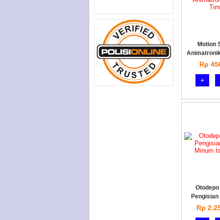
Motion 
Animatronik
Rp 45
+
Otodepo 
Pengisian
Rp 2.2