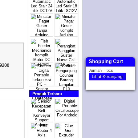
Shopping Cart
9200
Jumlah =
pcs
Lihat Keranjang
Produk Terbaru