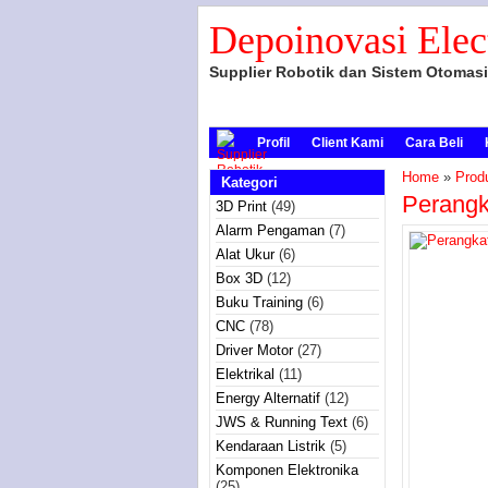
Depoinovasi Elec
Supplier Robotik dan Sistem Otomasi
Profil
Client Kami
Cara Beli
Home
»
Prod
Kategori
Perangk
3D Print
(49)
Alarm Pengaman
(7)
Alat Ukur
(6)
Box 3D
(12)
Buku Training
(6)
CNC
(78)
Driver Motor
(27)
Elektrikal
(11)
Energy Alternatif
(12)
JWS & Running Text
(6)
Kendaraan Listrik
(5)
Komponen Elektronika
(25)