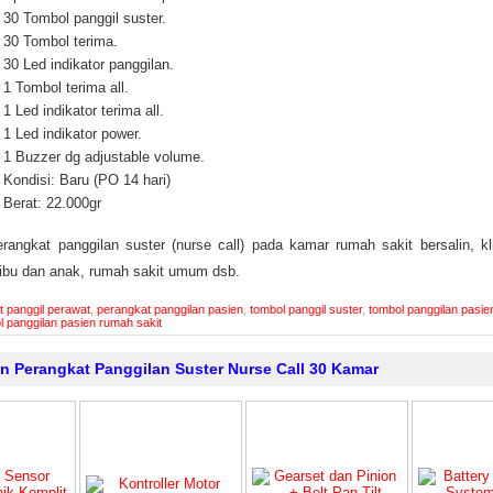
30 Tombol panggil suster.
30 Tombol terima.
30 Led indikator panggilan.
1 Tombol terima all.
1 Led indikator terima all.
1 Led indikator power.
1 Buzzer dg adjustable volume.
Kondisi: Baru (PO 14 hari)
Berat: 22.000gr
angkat panggilan suster (nurse call) pada kamar rumah sakit bersalin, kli
 ibu dan anak, rumah sakit umum dsb.
t panggil perawat
,
perangkat panggilan pasien
,
tombol panggil suster
,
tombol panggilan pasi
l panggilan pasien rumah sakit
n Perangkat Panggilan Suster Nurse Call 30 Kamar