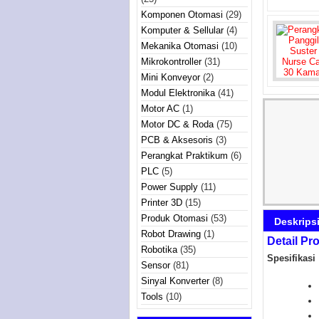
Komponen Otomasi
(29)
Komputer & Sellular
(4)
Mekanika Otomasi
(10)
Mikrokontroller
(31)
Mini Konveyor
(2)
Modul Elektronika
(41)
Motor AC
(1)
Motor DC & Roda
(75)
PCB & Aksesoris
(3)
Perangkat Praktikum
(6)
PLC
(5)
Power Supply
(11)
Printer 3D
(15)
Produk Otomasi
(53)
Deskrips
Robot Drawing
(1)
Detail Pr
Robotika
(35)
Spesifikasi 
Sensor
(81)
Sinyal Konverter
(8)
Tools
(10)