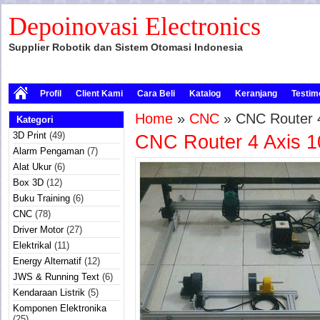
Depoinovasi Electronics
Supplier Robotik dan Sistem Otomasi Indonesia
Profil
Client Kami
Cara Beli
Katalog
Keranjang
Testim
Home
»
CNC
» CNC Router 
Kategori
3D Print
(49)
CNC Router 4 Axis 
Alarm Pengaman
(7)
Alat Ukur
(6)
Box 3D
(12)
Buku Training
(6)
CNC
(78)
Driver Motor
(27)
Elektrikal
(11)
Energy Alternatif
(12)
JWS & Running Text
(6)
Kendaraan Listrik
(5)
Komponen Elektronika
(25)