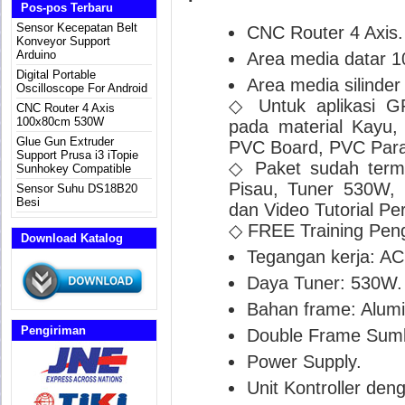
Pos-pos Terbaru
Sensor Kecepatan Belt
CNC Router 4 Axis.
Konveyor Support
Arduino
Area media datar 
Digital Portable
Area media silinde
Oscilloscope For Android
◇ Untuk aplikasi 
CNC Router 4 Axis
100x80cm 530W
pada material Kayu, T
Glue Gun Extruder
PVC Board, PVC Para
Support Prusa i3 iTopie
◇ Paket sudah term
Sunhokey Compatible
Pisau, Tuner 530W,
Sensor Suhu DS18B20
Besi
dan Video Tutorial Pe
◇ FREE Training Peng
Download Katalog
Tegangan kerja: A
Daya Tuner: 530W.
Bahan frame: Alumin
Pengiriman
Double Frame Sum
Power Supply.
Unit Kontroller den