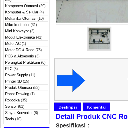
Komponen Otomasi
(29)
Komputer & Sellular
(4)
Mekanika Otomasi
(10)
Mikrokontroller
(31)
Mini Konveyor
(2)
Modul Elektronika
(41)
Motor AC
(1)
Motor DC & Roda
(75)
PCB & Aksesoris
(3)
Perangkat Praktikum
(6)
PLC
(5)
Power Supply
(11)
Printer 3D
(15)
Produk Otomasi
(53)
Robot Drawing
(1)
Robotika
(35)
Sensor
(81)
Deskripsi
Komentar
Sinyal Konverter
(8)
Detail Produk CNC Ro
Tools
(10)
Spesifikasi :