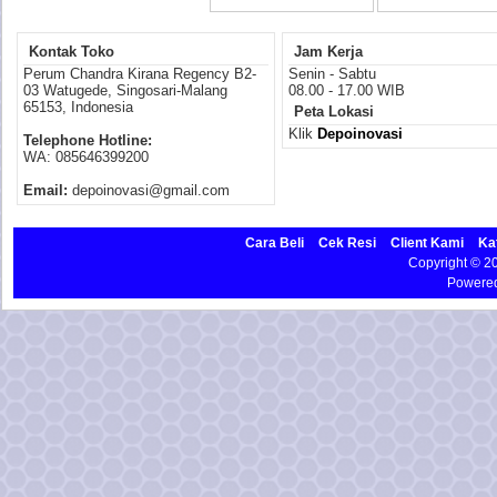
Kontak Toko
Jam Kerja
Perum Chandra Kirana Regency B2-
Senin - Sabtu
03 Watugede, Singosari-Malang
08.00 - 17.00 WIB
65153, Indonesia
Peta Lokasi
Klik
Depoinovasi
Telephone Hotline:
WA: 085646399200
Email:
depoinovasi@gmail.com
Cara Beli
Cek Resi
Client Kami
Ka
Copyright © 
Powere