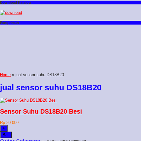
Download Katalog
Pengiriman
Home
» jual sensor suhu DS18B20
jual sensor suhu DS18B20
Sensor Suhu DS18B20 Besi
Rp 30.000
+
Beli