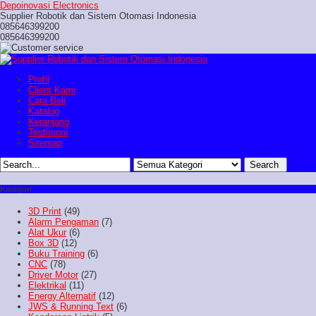
Depoinovasi Electronics
Supplier Robotik dan Sistem Otomasi Indonesia
085646399200
085646399200
Profil
Client Kami
Cara Beli
Katalog
Keranjang
Testimoni
Sitemap
Kategori
3D Print
(49)
Alarm Pengaman
(7)
Alat Ukur
(6)
Box 3D
(12)
Buku Training
(6)
CNC
(78)
Driver Motor
(27)
Elektrikal
(11)
Energy Alternatif
(12)
JWS & Running Text
(6)