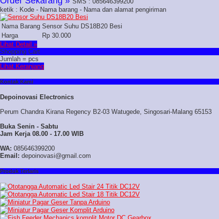
Order Sekarang »
SMS : 085646399200
ketik : Kode - Nama barang - Nama dan alamat pengiriman
Nama Barang
Sensor Suhu DS18B20 Besi
Harga
Rp 30.000
Lihat Detail »
Shopping Cart
Jumlah =
pcs
Lihat Keranjang
Kontak Kami
Depoinovasi Electronics
Perum Chandra Kirana Regency B2-03 Watugede, Singosari-Malang 65153
Buka Senin - Sabtu
Jam Kerja 08.00 - 17.00 WIB
WA:
085646399200
Email:
depoinovasi@gmail.com
Produk Terlaris