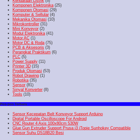
Kendaraan Listrik
(5)
Komponen Elektronika
(25)
Komponen Otomasi
(29)
Komputer & Sellular
(4)
Mekanika Otomasi
(10)
Mikrokontroller
(31)
Mini Konveyor
(2)
Modul Elektronika
(41)
Motor AC
(1)
Motor DC & Roda
(75)
PCB & Aksesoris
(3)
Perangkat Praktikum
(6)
PLC
(5)
Power Supply
(11)
Printer 3D
(15)
Produk Otomasi
(53)
Robot Drawing
(1)
Robotika
(35)
Sensor
(81)
Sinyal Konverter
(8)
Tools
(10)
Pos-pos Terbaru
Sensor Kecepatan Belt Konveyor Support Arduino
Digital Portable Oscilloscope For Android
CNC Router 4 Axis 100x80cm 530W
Glue Gun Extruder Support Prusa i3 iTopie Sunhokey Compatible
Sensor Suhu DS18B20 Besi