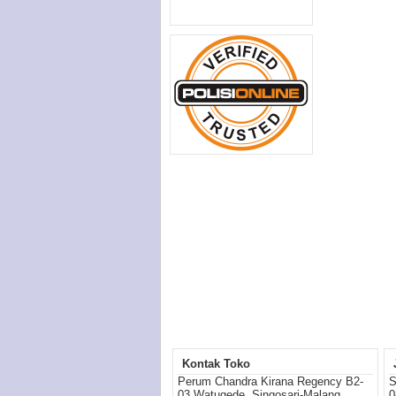
Kontak Toko
Perum Chandra Kirana Regency B2-
S
03 Watugede, Singosari-Malang
0