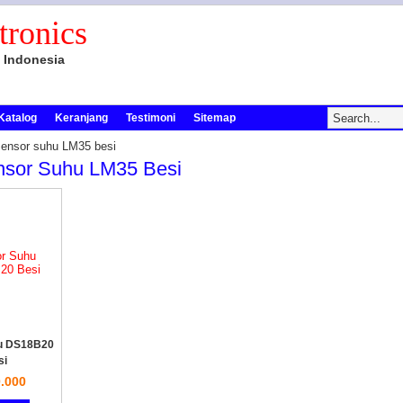
tronics
 Indonesia
Katalog
Keranjang
Testimoni
Sitemap
sensor suhu LM35 besi
nsor Suhu LM35 Besi
u DS18B20
si
.000