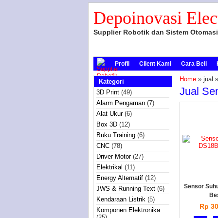
Depoinovasi Elec
Supplier Robotik dan Sistem Otomasi
Profil
Client Kami
Cara Beli
Home
» jual 
Kategori
Jual Se
3D Print
(49)
Alarm Pengaman
(7)
Alat Ukur
(6)
Box 3D
(12)
Buku Training
(6)
CNC
(78)
Driver Motor
(27)
Elektrikal
(11)
Energy Alternatif
(12)
Sensor Suh
JWS & Running Text
(6)
Be
Kendaraan Listrik
(5)
Rp 30
Komponen Elektronika
(25)