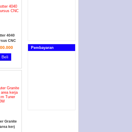
ter 4040
rsus CNC
00.000
Pembayaran
Beli
r Granite
rea kerj