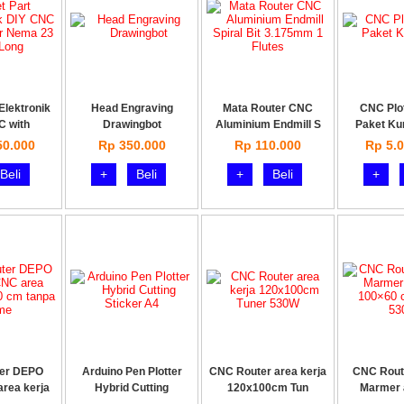
Elektronik
Head Engraving
Mata Router CNC
CNC Plot
C with
Drawingbot
Aluminium Endmill S
Paket Ku
50.000
Rp 350.000
Rp 110.000
Rp 5.0
Beli
+
Beli
+
Beli
+
er DEPO
Arduino Pen Plotter
CNC Router area kerja
CNC Route
rea kerja
Hybrid Cutting
120x100cm Tun
Marmer a