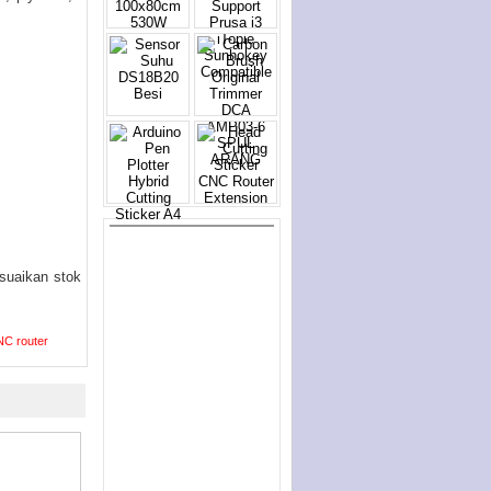
esuaikan stok
C router