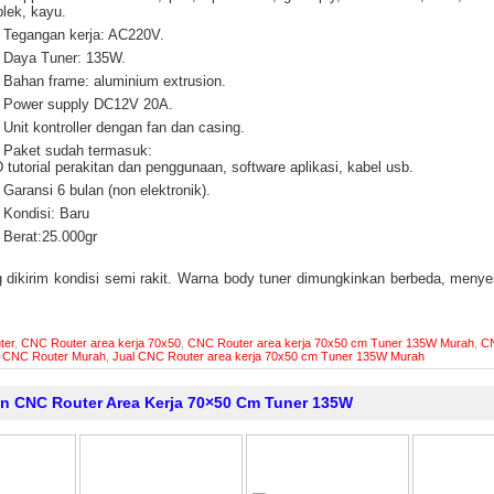
iplek, kayu.
Tegangan kerja: AC220V.
Daya Tuner: 135W.
Bahan frame: aluminium extrusion.
Power supply DC12V 20A.
Unit kontroller dengan fan dan casing.
Paket sudah termasuk:
 tutorial perakitan dan penggunaan, software aplikasi, kabel usb.
Garansi 6 bulan (non elektronik).
Kondisi: Baru
Berat:25.000gr
g dikirim kondisi semi rakit. Warna body tuner dimungkinkan berbeda, meny
ter
,
CNC Router area kerja 70x50
,
CNC Router area kerja 70x50 cm Tuner 135W Murah
,
CN
,
CNC Router Murah
,
Jual CNC Router area kerja 70x50 cm Tuner 135W Murah
in CNC Router Area Kerja 70×50 Cm Tuner 135W