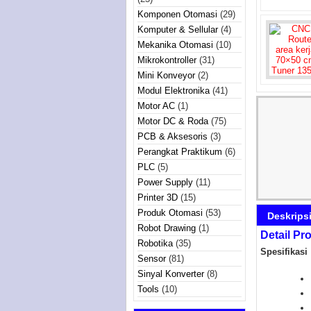
Komponen Otomasi
(29)
Komputer & Sellular
(4)
Mekanika Otomasi
(10)
Mikrokontroller
(31)
Mini Konveyor
(2)
Modul Elektronika
(41)
Motor AC
(1)
Motor DC & Roda
(75)
PCB & Aksesoris
(3)
Perangkat Praktikum
(6)
PLC
(5)
Power Supply
(11)
Printer 3D
(15)
Produk Otomasi
(53)
Deskrips
Robot Drawing
(1)
Detail P
Robotika
(35)
Spesifikasi 
Sensor
(81)
Sinyal Konverter
(8)
Tools
(10)