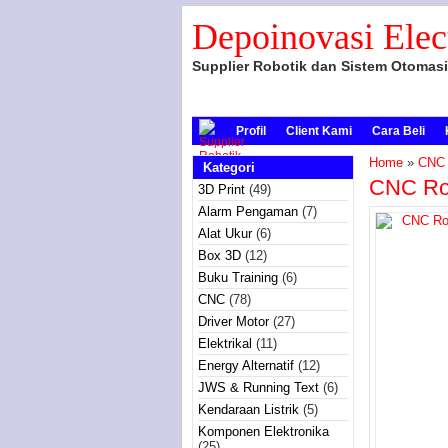
Depoinovasi Elec
Supplier Robotik dan Sistem Otomasi
Profil
Client Kami
Cara Beli
Home
»
CNC
Kategori
CNC Rou
3D Print
(49)
Alarm Pengaman
(7)
Alat Ukur
(6)
Box 3D
(12)
Buku Training
(6)
CNC
(78)
Driver Motor
(27)
Elektrikal
(11)
Energy Alternatif
(12)
JWS & Running Text
(6)
Kendaraan Listrik
(5)
Komponen Elektronika
(25)