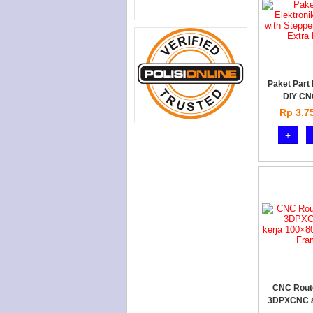
Paket Part 
DIY CN
Rp 3.7
+
CNC Rout
3DPXCNC a