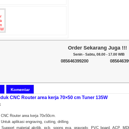
Order Sekarang Juga !!!
Senin - Sabtu, 08.00 - 17.00 WIB
085646399200
08564639
i
Komentar
roduk CNC Router area kerja 70×50 cm Tuner 135W
:
CNC Router area kerja 70x50cm.
Untuk aplikasi engraving, cutting, drilling.
Support material akrilik, pcb, spons eva, gravoply, PVC board, ACP, MD