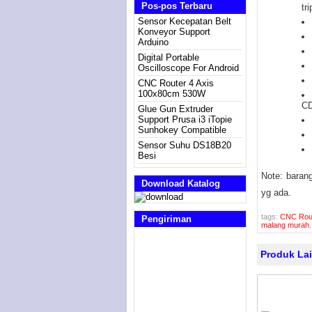
Pos-pos Terbaru
tr
Sensor Kecepatan Belt
Konveyor Support
Arduino
Digital Portable
Oscilloscope For Android
CNC Router 4 Axis
100x80cm 530W
CD
Glue Gun Extruder
Support Prusa i3 iTopie
Sunhokey Compatible
Sensor Suhu DS18B20
Besi
Note: baran
Download Katalog
yg ada.
tags:
CNC Rou
Pengiriman
malang murah
Produk La