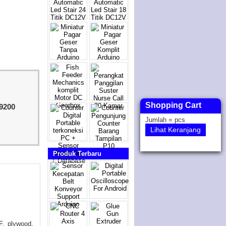
Shopping Cart
9200
Jumlah =
pcs
Lihat Keranjang
Produk Terbaru
F, plywood,