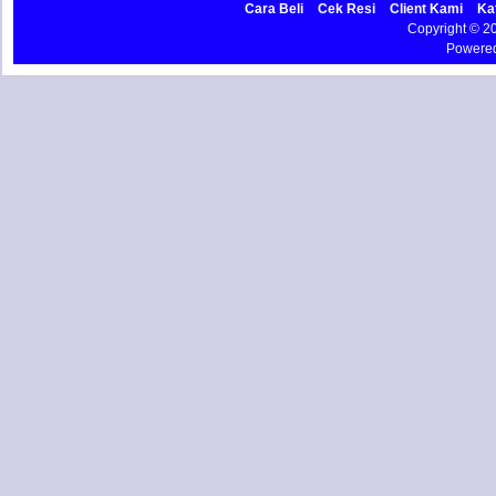
Cara Beli
Cek Resi
Client Kami
Ka
Copyright © 
Powere