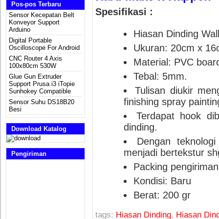
Pos-pos Terbaru
Spesifikasi :
Sensor Kecepatan Belt
Konveyor Support
Arduino
Hiasan Dinding Wal
Digital Portable
Ukuran: 20cm x 16
Oscilloscope For Android
CNC Router 4 Axis
Material: PVC board
100x80cm 530W
Tebal: 5mm.
Glue Gun Extruder
Support Prusa i3 iTopie
Tulisan diukir me
Sunhokey Compatible
finishing spray paintin
Sensor Suhu DS18B20
Besi
Terdapat hook di
dinding.
Download Katalog
Dengan teknologi
menjadi bertekstur s
Pengiriman
Packing pengiriman:
Kondisi: Baru
Berat: 200 gr
tags:
Hiasan Dinding
,
Hiasan Din