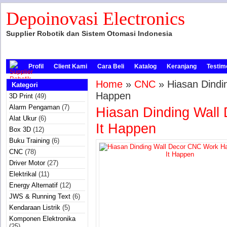
Depoinovasi Electronics
Supplier Robotik dan Sistem Otomasi Indonesia
Profil
Client Kami
Cara Beli
Katalog
Keranjang
Testim
Home
»
CNC
» Hiasan Dindi
Kategori
Happen
3D Print
(49)
Alarm Pengaman
(7)
Hiasan Dinding Wal
Alat Ukur
(6)
It Happen
Box 3D
(12)
Buku Training
(6)
CNC
(78)
Driver Motor
(27)
Elektrikal
(11)
Energy Alternatif
(12)
JWS & Running Text
(6)
Kendaraan Listrik
(5)
Komponen Elektronika
(25)