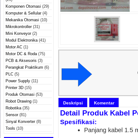
Komponen Otomasi
(29)
Komputer & Sellular
(4)
Mekanika Otomasi
(10)
Mikrokontroller
(31)
Mini Konveyor
(2)
Modul Elektronika
(41)
Motor AC
(1)
Motor DC & Roda
(75)
PCB & Aksesoris
(3)
Perangkat Praktikum
(6)
PLC
(5)
Power Supply
(11)
Printer 3D
(15)
Produk Otomasi
(53)
Robot Drawing
(1)
Deskripsi
Komentar
Robotika
(35)
Detail Produk Kabel 
Sensor
(81)
Spesifikasi:
Sinyal Konverter
(8)
Tools
(10)
Panjang kabel 1.5 