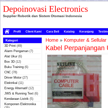
Depoinovasi Electronics
Supplier Robotik dan Sistem Otomasi Indonesia
Profil
Client Kami
Cara Beli
Katalog
Keranjang
Testim
Home
»
Komputer & Sellular
Kategori
3D Print
(49)
Kabel Perpanjangan
Alarm Pengaman
(7)
Alat Ukur
(6)
Box 3D
(12)
Buku Training
(6)
CNC
(78)
Driver Motor
(27)
Elektrikal
(11)
Energy Alternatif
(12)
JWS & Running Text
(6)
Kendaraan Listrik
(5)
Komponen Elektronika
(25)