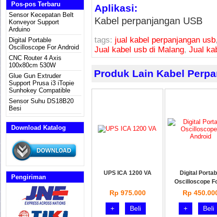
Pos-pos Terbaru
Aplikasi:
Sensor Kecepatan Belt
Kabel perpanjangan USB
Konveyor Support
Arduino
tags:
jual kabel perpanjangan usb
Digital Portable
Oscilloscope For Android
Jual kabel usb di Malang
,
Jual ka
CNC Router 4 Axis
100x80cm 530W
Produk Lain Kabel Perp
Glue Gun Extruder
Support Prusa i3 iTopie
Sunhokey Compatible
Sensor Suhu DS18B20
Besi
Download Katalog
UPS ICA 1200 VA
Digital Portab
Pengiriman
Oscilloscope F
Rp 975.000
Rp 450.00
+
Beli
+
Beli