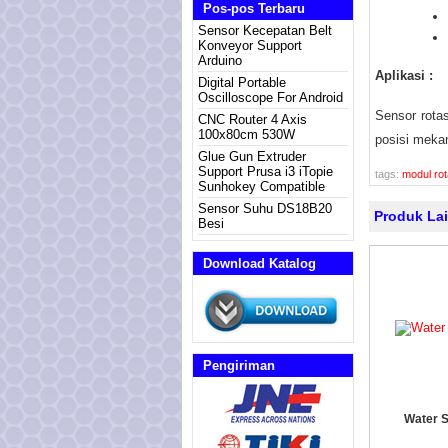
Pos-pos Terbaru
Sensor Kecepatan Belt
Konveyor Support
Arduino
Aplikasi :
Digital Portable
Oscilloscope For Android
Sensor rotas
CNC Router 4 Axis
100x80cm 530W
posisi meka
Glue Gun Extruder
Support Prusa i3 iTopie
tags:
modul ro
Sunhokey Compatible
Sensor Suhu DS18B20
Produk La
Besi
Download Katalog
Pengiriman
Water 