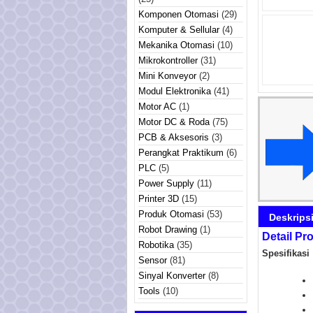
Komponen Otomasi
(29)
Komputer & Sellular
(4)
Mekanika Otomasi
(10)
Mikrokontroller
(31)
Mini Konveyor
(2)
Modul Elektronika
(41)
Motor AC
(1)
Motor DC & Roda
(75)
PCB & Aksesoris
(3)
Perangkat Praktikum
(6)
PLC
(5)
Power Supply
(11)
Printer 3D
(15)
Produk Otomasi
(53)
Deskrips
Robot Drawing
(1)
Detail P
Robotika
(35)
Spesifikasi 
Sensor
(81)
Sinyal Konverter
(8)
Tools
(10)