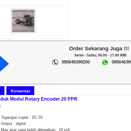
Order Sekarang Juga !!!
Senin - Sabtu, 08.00 - 17.00 WIB
085646399200
08564639
i
Komentar
roduk Modul Rotary Encoder 20 PPR
:
Tegangan suplai : DC 5V
Output : digital
Max arus yang boleh dilewatkan : 10 mA