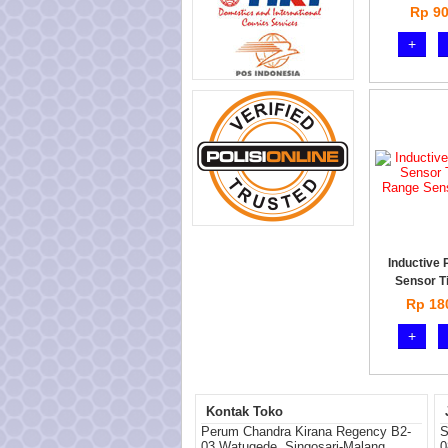
Rp 90
+
Inductive 
Sensor T
Rp 18
+
Kontak Toko
Perum Chandra Kirana Regency B2-
S
03 Watugede, Singosari-Malang
0