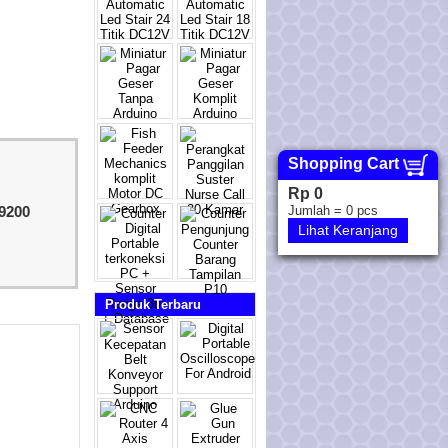
Shopping Cart
Rp 0
9200
Jumlah =
0
pcs
Lihat Keranjang
Produk Terbaru