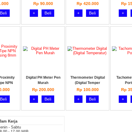
.000
Rp 90.000
Rp 420.000
Rp 15
Beli
+
Beli
+
Beli
+
Proximity
Digital PH Meter Pen
Thermometer Digital
Tachomete
ipe NPN
Murah
(Digital Temper
Port
0.000
Rp 200.000
Rp 100.000
Rp 35
Beli
+
Beli
+
Beli
+
Jam Kerja
enin - Sabtu
8.00 - 17.00 WIB