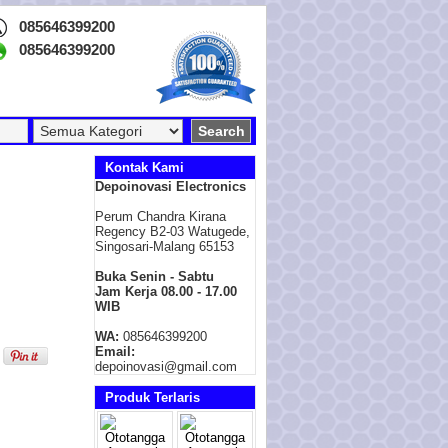
085646399200
085646399200
Kontak Kami
Depoinovasi Electronics
Perum Chandra Kirana
Regency B2-03 Watugede,
Singosari-Malang 65153
Buka Senin - Sabtu
Jam Kerja 08.00 - 17.00
WIB
WA:
085646399200
Email:
depoinovasi@gmail.com
Produk Terlaris