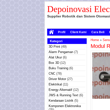
Depoinovasi Elec
Supplier Robotik dan Sistem Otomasi
Profil
Client Kami
Cara Beli
Home
»
Sens
Kategori
Modul R
3D Print
(49)
Alarm Pengaman
(7)
Alat Ukur
(6)
Box 3D
(12)
Buku Training
(6)
CNC
(78)
Driver Motor
(27)
Elektrikal
(11)
Energy Alternatif
(12)
JWS & Running Text
(6)
Kendaraan Listrik
(5)
Komponen Elektronika
(25)