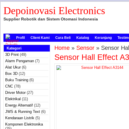
Depoinovasi Electronics
Supplier Robotik dan Sistem Otomasi Indonesia
Profil
Client Kami
Cara Beli
Katalog
Keranjang
Testim
Home
»
Sensor
» Sensor Hal
Kategori
3D Print
(49)
Sensor Hall Effect A
Alarm Pengaman
(7)
Alat Ukur
(6)
Box 3D
(12)
Buku Training
(6)
CNC
(78)
Driver Motor
(27)
Elektrikal
(11)
Energy Alternatif
(12)
JWS & Running Text
(6)
Kendaraan Listrik
(5)
Komponen Elektronika
(25)