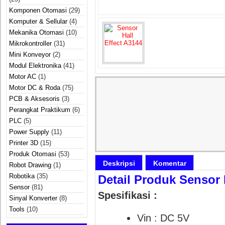
Komponen Otomasi
(29)
Komputer & Sellular
(4)
Mekanika Otomasi
(10)
Mikrokontroller
(31)
Mini Konveyor
(2)
Modul Elektronika
(41)
Motor AC
(1)
Motor DC & Roda
(75)
PCB & Aksesoris
(3)
Perangkat Praktikum
(6)
PLC
(5)
Power Supply
(11)
Printer 3D
(15)
Produk Otomasi
(53)
Deskripsi
Komentar
Robot Drawing
(1)
Robotika
(35)
Detail Produk Sensor 
Sensor
(81)
Spesifikasi :
Sinyal Konverter
(8)
Tools
(10)
Vin : DC 5V