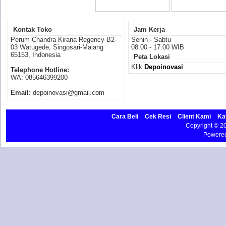
Kontak Toko
Jam Kerja
Perum Chandra Kirana Regency B2-
Senin - Sabtu
03 Watugede, Singosari-Malang
08.00 - 17.00 WIB
65153, Indonesia
Peta Lokasi
Klik
Depoinovasi
Telephone Hotline:
WA: 085646399200
Email:
depoinovasi@gmail.com
Cara Beli
Cek Resi
Client Kami
Ka
Copyright © 
Powere