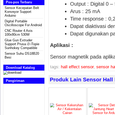
Pos-pos Terbaru
Output : Digital 0 –
Sensor Kecepatan Belt
Arus : 25 mA
Konveyor Support
Arduino
Time response : 0,2
Digital Portable
Oscilloscope For Android
Dapat diaktivasi d
CNC Router 4 Axis
Dapat digunakan pad
100x80cm 530W
Glue Gun Extruder
Support Prusa i3 iTopie
Aplikasi :
Sunhokey Compatible
Sensor Suhu DS18B20
Sensor magnetik pada aplik
Besi
tags:
hall effect sensor
,
sensor ha
Download Katalog
Produk Lain Sensor Hall 
Pengiriman