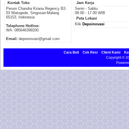
Kontak Toko
Jam Kerja
Perum Chandra Kirana Regency B2-
Senin - Sabtu
03 Watugede, Singosari-Malang
08.00 - 17.00 WIB
65153, Indonesia
Peta Lokasi
Klik
Depoinovasi
Telephone Hotline:
WA: 085646399200
Email:
depoinovasi@gmail.com
Cara Beli
Cek Resi
Client Kami
Ka
Copyright © 
Powere