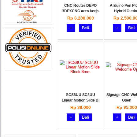
CNC Router DEPO
Arduino Pen Plo
3DPXCNC area kerja
Hybrid Cutti
Rp 6.200.000
Rp 2.500.0
+
Beli
+
Beli
SCS8UU SC8UU
Signage CNC We
Linear Motion Slide Bl
Open
Rp 38.000
Rp 95.000
+
Beli
+
Beli