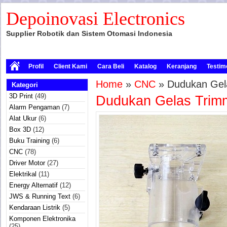
Depoinovasi Electronics
Supplier Robotik dan Sistem Otomasi Indonesia
Profil
Client Kami
Cara Beli
Katalog
Keranjang
Testim
Home
»
CNC
» Dudukan Gela
Kategori
3D Print
(49)
Dudukan Gelas Trimm
Alarm Pengaman
(7)
Alat Ukur
(6)
Box 3D
(12)
Buku Training
(6)
CNC
(78)
Driver Motor
(27)
Elektrikal
(11)
Energy Alternatif
(12)
JWS & Running Text
(6)
Kendaraan Listrik
(5)
Komponen Elektronika
(25)