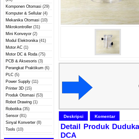
Komponen Otomasi
(29)
Komputer & Sellular
(4)
Mekanika Otomasi
(10)
Mikrokontroller
(31)
Mini Konveyor
(2)
Modul Elektronika
(41)
Motor AC
(1)
Motor DC & Roda
(75)
PCB & Aksesoris
(3)
Perangkat Praktikum
(6)
PLC
(5)
Power Supply
(11)
Printer 3D
(15)
Produk Otomasi
(53)
Robot Drawing
(1)
Robotika
(35)
Sensor
(81)
Deskripsi
Komentar
Sinyal Konverter
(8)
Detail Produk Duduka
Tools
(10)
DCA