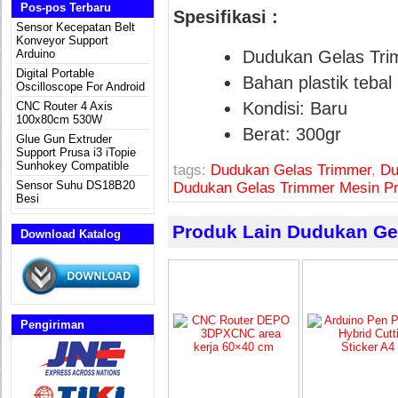
Pos-pos Terbaru
Spesifikasi :
Sensor Kecepatan Belt
Konveyor Support
Arduino
Dudukan Gelas Tri
Digital Portable
Bahan plastik teb
Oscilloscope For Android
Kondisi: Baru
CNC Router 4 Axis
100x80cm 530W
Berat: 300gr
Glue Gun Extruder
Support Prusa i3 iTopie
Sunhokey Compatible
tags:
Dudukan Gelas Trimmer
,
Du
Sensor Suhu DS18B20
Dudukan Gelas Trimmer Mesin Pr
Besi
Produk Lain Dudukan Gel
Download Katalog
Pengiriman