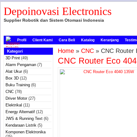
Depoinovasi Electronics
Supplier Robotik dan Sistem Otomasi Indonesia
Profil
Client Kami
Cara Beli
Katalog
Keranjang
Testim
Home
»
CNC
» CNC Router 
Kategori
3D Print
(49)
CNC Router Eco 40
Alarm Pengaman
(7)
Alat Ukur
(6)
Box 3D
(12)
Buku Training
(6)
CNC
(78)
Driver Motor
(27)
Elektrikal
(11)
Energy Alternatif
(12)
JWS & Running Text
(6)
Kendaraan Listrik
(5)
Komponen Elektronika
(25)