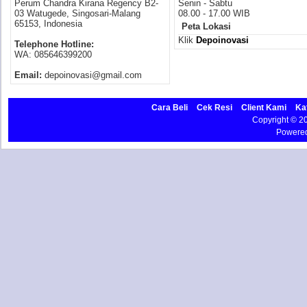
Perum Chandra Kirana Regency B2-
Senin - Sabtu
03 Watugede, Singosari-Malang
08.00 - 17.00 WIB
65153, Indonesia
Peta Lokasi
Klik
Depoinovasi
Telephone Hotline:
WA: 085646399200
Email:
depoinovasi@gmail.com
Cara Beli
Cek Resi
Client Kami
Ka
Copyright © 
Powere