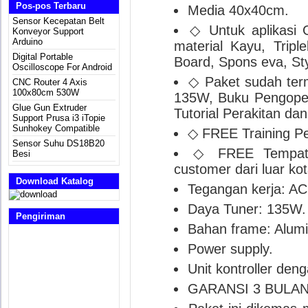
Pos-pos Terbaru
Media 40x40cm.
Sensor Kecepatan Belt
◇ Untuk aplikas
Konveyor Support
Arduino
material Kayu, Triple
Digital Portable
Board, Spons eva, St
Oscilloscope For Android
◇ Paket sudah ter
CNC Router 4 Axis
100x80cm 530W
135W, Buku Pengoper
Glue Gun Extruder
Tutorial Perakitan da
Support Prusa i3 iTopie
Sunhokey Compatible
◇ FREE Training Pe
Sensor Suhu DS18B20
◇ FREE Tempat 
Besi
customer dari luar kot
Download Katalog
Tegangan kerja: A
Daya Tuner: 135W.
Pengiriman
Bahan frame: Alumin
Power supply.
Unit kontroller den
GARANSI 3 BULAN