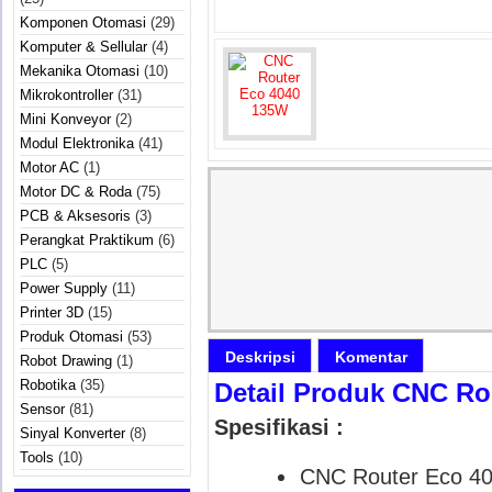
Komponen Otomasi
(29)
Komputer & Sellular
(4)
Mekanika Otomasi
(10)
Mikrokontroller
(31)
Mini Konveyor
(2)
Modul Elektronika
(41)
Motor AC
(1)
Motor DC & Roda
(75)
PCB & Aksesoris
(3)
Perangkat Praktikum
(6)
PLC
(5)
Power Supply
(11)
Printer 3D
(15)
Produk Otomasi
(53)
Deskripsi
Komentar
Robot Drawing
(1)
Robotika
(35)
Detail Produk CNC Ro
Sensor
(81)
Spesifikasi :
Sinyal Konverter
(8)
Tools
(10)
CNC Router Eco 4