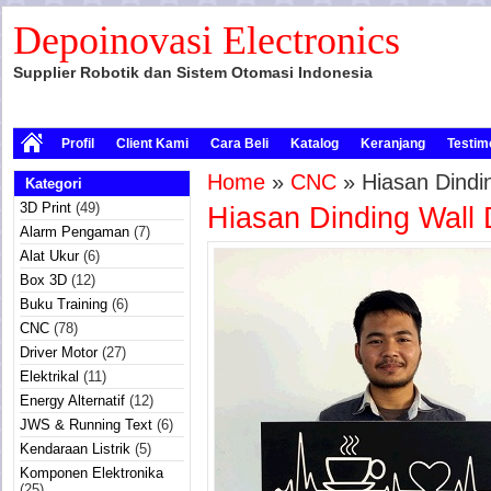
Depoinovasi Electronics
Supplier Robotik dan Sistem Otomasi Indonesia
Profil
Client Kami
Cara Beli
Katalog
Keranjang
Testim
Home
»
CNC
» Hiasan Dindi
Kategori
3D Print
(49)
Hiasan Dinding Wall
Alarm Pengaman
(7)
Alat Ukur
(6)
Box 3D
(12)
Buku Training
(6)
CNC
(78)
Driver Motor
(27)
Elektrikal
(11)
Energy Alternatif
(12)
JWS & Running Text
(6)
Kendaraan Listrik
(5)
Komponen Elektronika
(25)