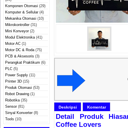
Komponen Otomasi
(29)
Komputer & Sellular
(4)
Mekanika Otomasi
(10)
Mikrokontroller
(31)
Mini Konveyor
(2)
Modul Elektronika
(41)
Motor AC
(1)
Motor DC & Roda
(75)
PCB & Aksesoris
(3)
Perangkat Praktikum
(6)
PLC
(5)
Power Supply
(11)
Printer 3D
(15)
Produk Otomasi
(53)
Robot Drawing
(1)
Robotika
(35)
Sensor
(81)
Deskripsi
Komentar
Sinyal Konverter
(8)
Detail Produk Hias
Tools
(10)
Coffee Lovers