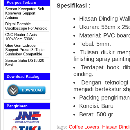
Pos-pos Terbaru
Spesifikasi :
Sensor Kecepatan Belt
Konveyor Support
Arduino
Hiasan Dinding Wal
Digital Portable
Ukuran: 55cm x 25
Oscilloscope For Android
Material: PVC boar
CNC Router 4 Axis
100x80cm 530W
Tebal: 5mm.
Glue Gun Extruder
Support Prusa i3 iTopie
Tulisan diukir me
Sunhokey Compatible
finishing spray paintin
Sensor Suhu DS18B20
Besi
Terdapat hook di
dinding.
Download Katalog
Dengan teknologi
menjadi bertekstur s
Packing pengiriman:
Kondisi: Baru
Pengiriman
Berat: 500 gr
tags:
Coffee Lovers
,
Hiasan Dind