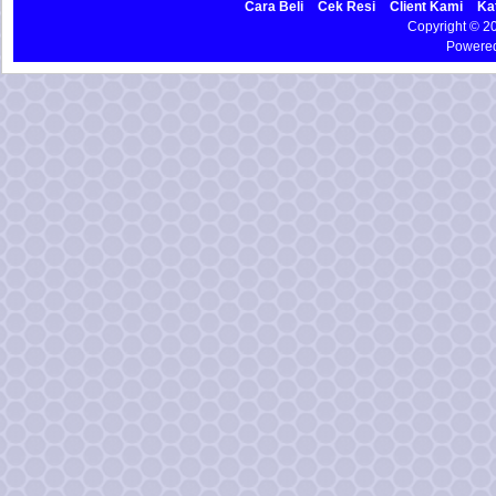
Cara Beli
Cek Resi
Client Kami
Ka
Copyright © 
Powere