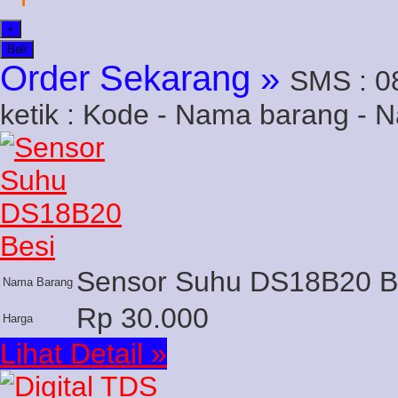
+
Beli
Order Sekarang »
SMS : 0
ketik : Kode - Nama barang - 
Sensor Suhu DS18B20 B
Nama Barang
Rp 30.000
Harga
Lihat Detail »