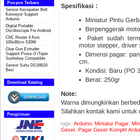
Pos-pos Terbaru
Spesifikasi :
Sensor Kecepatan Belt
Konveyor Support
Arduino
Miniatur Pintu Ger
Digital Portable
Berpenggerak motor
Oscilloscope For Android
Paket sudah term
CNC Router 4 Axis
100x80cm 530W
motor stepper, driver
Glue Gun Extruder
Dimensi pagar: panj
Support Prusa i3 iTopie
Sunhokey Compatible
cm.
Sensor Suhu DS18B20
Kondisi: Baru (PO 3
Besi
Berat: 250gr
Download Katalog
Note:
Warna dimungkinkan berbed
Silahkan kontak kami untuk 
Pengiriman
tags:
Arduino
,
Miniatur Pagar
,
Min
Geser
,
Pagar Geser Komplit Ardu