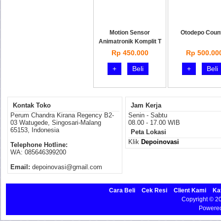
Motion Sensor
Otodepo Coun
Animatronik Komplit T
Rp 450.000
Rp 500.00
+
Beli
+
Beli
Kontak Toko
Jam Kerja
Perum Chandra Kirana Regency B2-
Senin - Sabtu
03 Watugede, Singosari-Malang
08.00 - 17.00 WIB
65153, Indonesia
Peta Lokasi
Klik
Depoinovasi
Telephone Hotline:
WA: 085646399200
Email:
depoinovasi@gmail.com
Cara Beli
Cek Resi
Client Kami
Ka
Copyright © 
Powere