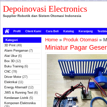
Depoinovasi Electronics
Supplier Robotik dan Sistem Otomasi Indonesia
Profil
Client Kami
Cara Beli
Katalog
Keranjang
Testim
Home
»
Produk Otomasi
» Mi
Kategori
3D Print
(49)
Miniatur Pagar Geser
Alarm Pengaman
(7)
Alat Ukur
(6)
Box 3D
(12)
Buku Training
(6)
CNC
(78)
Driver Motor
(27)
Elektrikal
(11)
Energy Alternatif
(12)
JWS & Running Text
(6)
Kendaraan Listrik
(5)
Komponen Elektronika
(25)