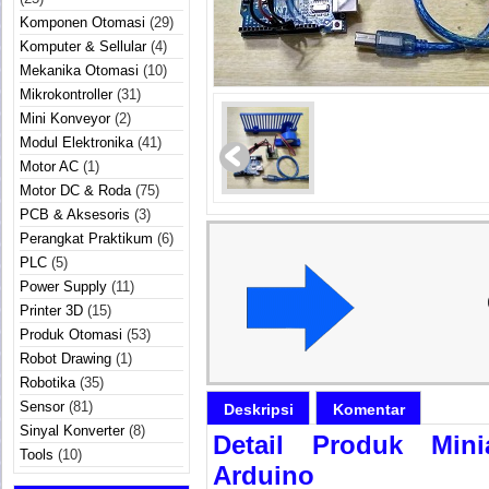
Komponen Otomasi
(29)
Komputer & Sellular
(4)
Mekanika Otomasi
(10)
Mikrokontroller
(31)
Mini Konveyor
(2)
Modul Elektronika
(41)
Motor AC
(1)
Motor DC & Roda
(75)
PCB & Aksesoris
(3)
Perangkat Praktikum
(6)
PLC
(5)
Power Supply
(11)
Printer 3D
(15)
Produk Otomasi
(53)
Robot Drawing
(1)
Robotika
(35)
Sensor
(81)
Deskripsi
Komentar
Sinyal Konverter
(8)
Detail Produk Min
Tools
(10)
Arduino