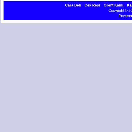
Cara Beli
Cek Resi
Client Kami
Ka
Copyright © 
Powere