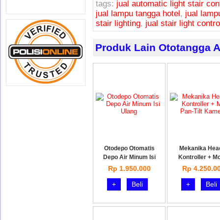
tags:
jual automatic light stair co
jual lampu tangga hotel
,
jual lamp
stair lighting
,
jual stair light contro
Produk Lain Ototangga A
Otodepo Otomatis
Mekanika Hea
Depo Air Minum Isi
Kontroller + M
Rp 1.950.000
Rp 4.250.0
+
Beli
+
Beli