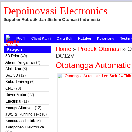
Depoinovasi Electronics
Supplier Robotik dan Sistem Otomasi Indonesia
Profil
Client Kami
Cara Beli
Katalog
Keranjang
Testim
Home
»
Produk Otomasi
» Ot
Kategori
DC12V
3D Print
(49)
Alarm Pengaman
(7)
Ototangga Automatic 
Alat Ukur
(6)
Box 3D
(12)
Buku Training
(6)
CNC
(78)
Driver Motor
(27)
Elektrikal
(11)
Energy Alternatif
(12)
JWS & Running Text
(6)
Kendaraan Listrik
(5)
Komponen Elektronika
(25)