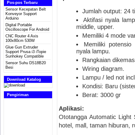
Pos-pos Terbaru
Sensor Kecepatan Belt
Jumlah output: 24 ti
Konveyor Support
Arduino
Aktifasi nyala la
Digital Portable
middle, upper.
Oscilloscope For Android
Memiliki 4 mode va
CNC Router 4 Axis
100x80cm 530W
Memiliki potensio
Glue Gun Extruder
nyala lampu.
Support Prusa i3 iTopie
Sunhokey Compatible
Rangkaian dikemas
Sensor Suhu DS18B20
Besi
Wiring diagram.
Lampu / led not inc
Download Katalog
Kondisi: Baru (sis
Berat: 3000 gr
Pengiriman
Aplikasi:
Ototangga Automatic Light S
hotel, mall, taman hiburan, r