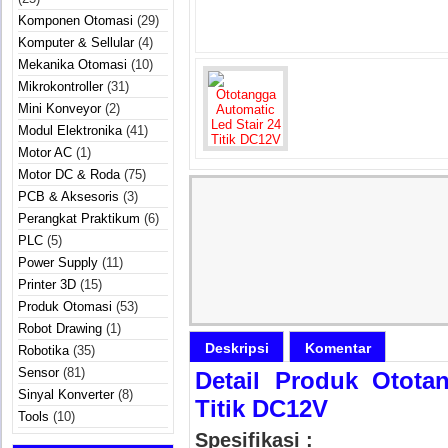
Komponen Otomasi
(29)
Komputer & Sellular
(4)
Mekanika Otomasi
(10)
Mikrokontroller
(31)
Mini Konveyor
(2)
Modul Elektronika
(41)
Motor AC
(1)
Motor DC & Roda
(75)
PCB & Aksesoris
(3)
Perangkat Praktikum
(6)
PLC
(5)
Power Supply
(11)
Printer 3D
(15)
Produk Otomasi
(53)
Robot Drawing
(1)
Deskripsi
Komentar
Robotika
(35)
Sensor
(81)
Detail Produk Otota
Sinyal Konverter
(8)
Titik DC12V
Tools
(10)
Spesifikasi :