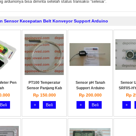
g arduinonya bisa diminta setelah status transaksi “selesai”.
in Sensor Kecepatan Belt Konveyor Support Arduino
 Meter Pen
PT100 Temperatur
Sensor pH Tanah
Sensor U
ah
Sensor Panjang Kab
Support Arduino
SRF05-HY
0.000
Rp 150.000
Rp 200.000
Rp 2
Beli
+
Beli
+
Beli
+