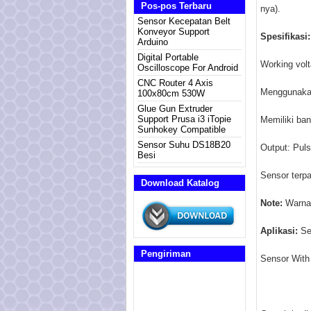
Pos-pos Terbaru
nya).
Sensor Kecepatan Belt
Konveyor Support
Spesifikasi:
Arduino
Digital Portable
Working volt
Oscilloscope For Android
CNC Router 4 Axis
Menggunakan
100x80cm 530W
Glue Gun Extruder
Support Prusa i3 iTopie
Memiliki ban
Sunhokey Compatible
Sensor Suhu DS18B20
Output: Puls
Besi
Sensor terp
Download Katalog
Note:
Warna 
Aplikasi:
Se
Pengiriman
Sensor With