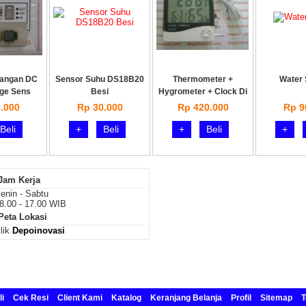
gangan DC
Sensor Suhu DS18B20
Thermometer +
Water 
age Sens
Besi
Hygrometer + Clock Di
.000
Rp 30.000
Rp 420.000
Rp 9
Beli
+
Beli
+
Beli
+
Jam Kerja
enin - Sabtu
8.00 - 17.00 WIB
Peta Lokasi
lik
Depoinovasi
i
Cek Resi
Client Kami
Katalog
Keranjang Belanja
Profil
Sitemap
T