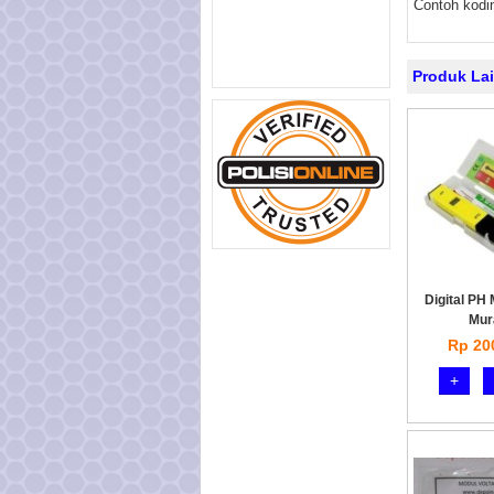
Contoh kodin
Produk La
Digital PH
Mur
Rp 20
+