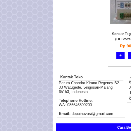
Sensor Te
(DC Volt
Rp 90
+
Kontak Toko
Perum Chandra Kirana Regency B2-
S
03 Watugede, Singosari-Malang
0
65153, Indonesia
K
Telephone Hotline:
WA: 085646399200
Email:
depoinovasi@gmail.com
Cara Bel