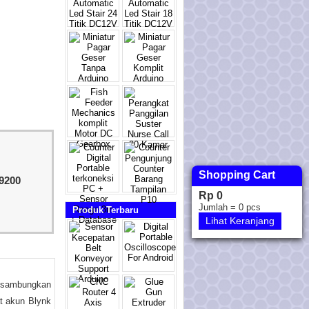
Shopping Cart
9200
Rp 0
Jumlah =
0
pcs
Produk Terbaru
Lihat Keranjang
i sambungkan
t akun Blynk