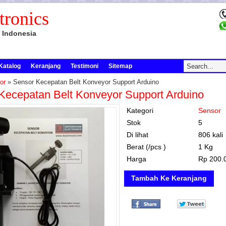
tronics
 Indonesia
Katalog
Keranjang
Testimoni
Sitemap
or
» Sensor Kecepatan Belt Konveyor Support Arduino
Kecepatan Belt Konveyor Support Arduino
Kategori
Sensor
Stok
5
Di lihat
806 kali
Berat (/pcs )
1 Kg
Harga
Rp 200.