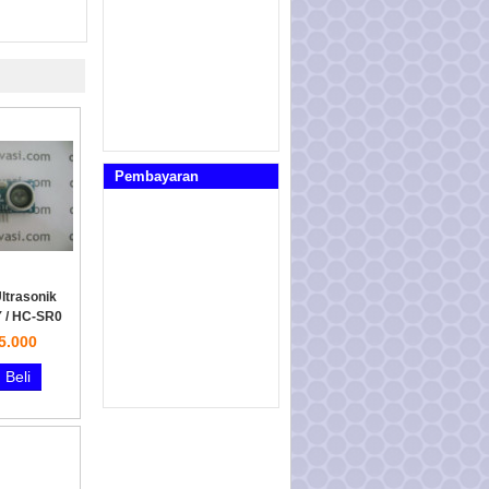
Pembayaran
ltrasonik
 / HC-SR0
5.000
Beli