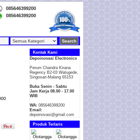
085646399200
085646399200
Kontak Kami
Depoinovasi Electronics
Perum Chandra Kirana
Regency B2-03 Watugede,
Singosari-Malang 65153
Buka Senin - Sabtu
Jam Kerja 08.00 - 17.00
WIB
000
WA:
085646399200
Email:
depoinovasi@gmail.com
Produk Terlaris