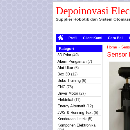
Depoinovasi Elec
Supplier Robotik dan Sistem Otomasi
Profil
Client Kami
Cara Beli
Home
»
Sens
Kategori
Sensor 
3D Print
(49)
Alarm Pengaman
(7)
Alat Ukur
(6)
Box 3D
(12)
Buku Training
(6)
CNC
(78)
Driver Motor
(27)
Elektrikal
(11)
Energy Alternatif
(12)
JWS & Running Text
(6)
Kendaraan Listrik
(5)
Komponen Elektronika
(25)