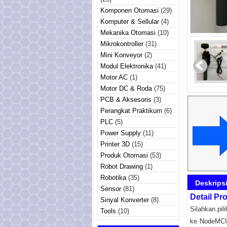
Komponen Otomasi
(29)
Komputer & Sellular
(4)
Mekanika Otomasi
(10)
Mikrokontroller
(31)
Mini Konveyor
(2)
Modul Elektronika
(41)
Motor AC
(1)
Motor DC & Roda
(75)
PCB & Aksesoris
(3)
Perangkat Praktikum
(6)
PLC
(5)
Power Supply
(11)
Printer 3D
(15)
Produk Otomasi
(53)
Robot Drawing
(1)
Robotika
(35)
Deskrips
Sensor
(81)
Detail P
Sinyal Konverter
(8)
Silahkan pi
Tools
(10)
ke NodeMCU 