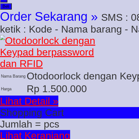
Beli
Order Sekarang »
SMS : 0
ketik : Kode - Nama barang - 
Otodoorlock dengan Key
Nama Barang
Rp 1.500.000
Harga
Lihat Detail »
Shopping Cart
Jumlah =
pcs
Lihat Keranjang