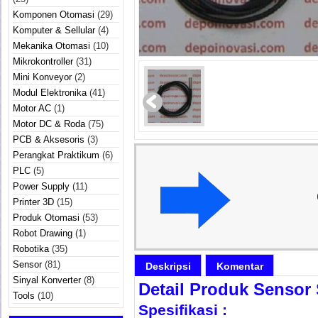
Komponen Otomasi
(29)
Komputer & Sellular
(4)
Mekanika Otomasi
(10)
Mikrokontroller
(31)
Mini Konveyor
(2)
Modul Elektronika
(41)
Motor AC
(1)
Motor DC & Roda
(75)
PCB & Aksesoris
(3)
Perangkat Praktikum
(6)
PLC
(5)
Power Supply
(11)
Printer 3D
(15)
Produk Otomasi
(53)
Robot Drawing
(1)
Robotika
(35)
Sensor
(81)
Deskripsi
Komentar
Sinyal Konverter
(8)
Detail Produk Sensor
Tools
(10)
Spesifikasi :