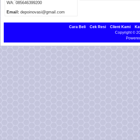
WA: 085646399200
Email:
depoinovasi@gmail.com
Cara Beli
Cek Resi
Client Kami
Ka
Copyright © 
Powere