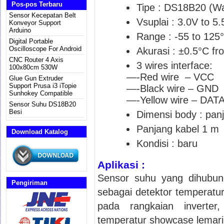
Pos-pos Terbaru
Tipe : DS18B20 (Wat
Sensor Kecepatan Belt
Vsuplai : 3.0V to 5
Konveyor Support
Arduino
Range : -55 to 125
Digital Portable
Oscilloscope For Android
Akurasi : ±0.5°C f
CNC Router 4 Axis
3 wires interface:
100x80cm 530W
—-Red wire – VCC
Glue Gun Extruder
Support Prusa i3 iTopie
—-Black wire – GND
Sunhokey Compatible
—-Yellow wire – DATA
Sensor Suhu DS18B20
Besi
Dimensi body : pa
Panjang kabel 1 m
Download Katalog
Kondisi : baru
Aplikasi :
Sensor suhu yang dihubung
Pengiriman
sebagai detektor temperatur
pada rangkaian inverter
temperatur showcase lemari