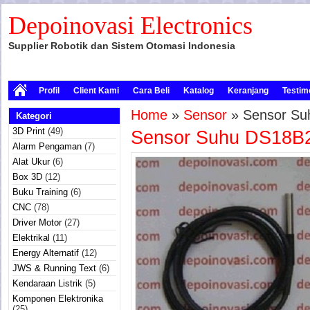
Depoinovasi Electronics
Supplier Robotik dan Sistem Otomasi Indonesia
Profil
Client Kami
Cara Beli
Katalog
Keranjang
Testim
Home
»
Sensor
» Sensor Su
Kategori
3D Print
(49)
Sensor Suhu DS18B2
Alarm Pengaman
(7)
Alat Ukur
(6)
Box 3D
(12)
Buku Training
(6)
CNC
(78)
Driver Motor
(27)
Elektrikal
(11)
Energy Alternatif
(12)
JWS & Running Text
(6)
Kendaraan Listrik
(5)
Komponen Elektronika
(25)